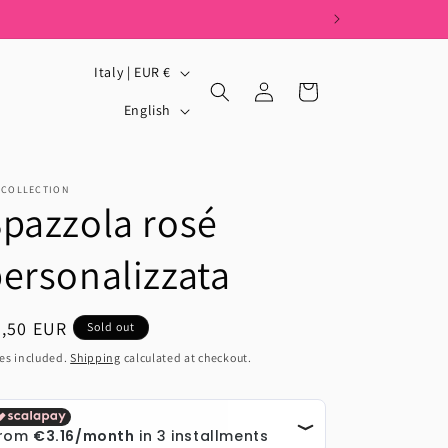
C
Italy | EUR €
Log
Cart
o
L
in
English
u
a
n
n
t
g
_COLLECTION
pazzola rosé
r
u
y
a
ersonalizzata
/
g
r
e
egular
9,50 EUR
Sold out
e
ice
es included.
Shipping
calculated at checkout.
g
i
o