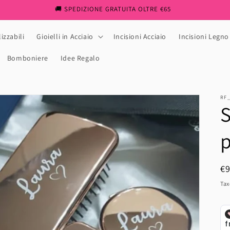
🚚 SPEDIZIONE GRATUITA OLTRE €65
izzabili
Gioielli in Acciaio
Incisioni Acciaio
Incisioni Legno
Bomboniere
Idee Regalo
RF
S
p
R
€
pr
Tax