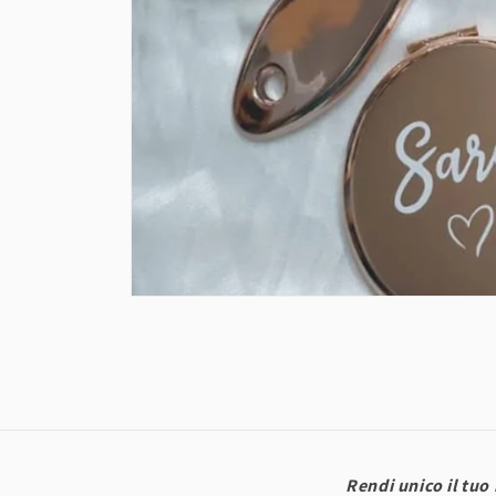
Open
media
1
in
modal
Rendi unico il tuo 