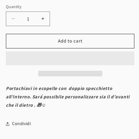
Quantity
Quantity
Decrease
Increase
quantity
quantity
for
for
Portachiavi
Portachiavi
Add to cart
in
in
ecopelle
ecopelle
con
con
specchietto
specchietto
Portachiavi in ecopelle con doppio specchietto
all'interno. Sará possibile personalizzare sia il d'avanti
che il dietro . 🎁☺️
Condividi