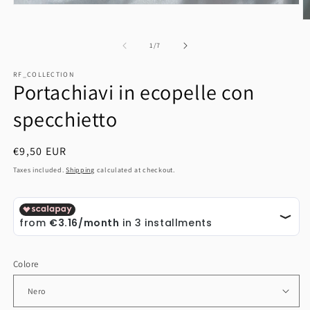
Open
media
O
1
m
in
2
of
1
/
7
modal
in
m
RF_COLLECTION
Portachiavi in ecopelle con
specchietto
Regular
€9,50 EUR
price
Taxes included.
Shipping
calculated at checkout.
Colore