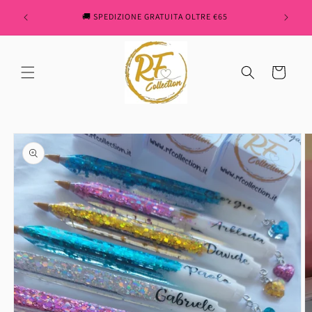
Skip to
" REN
🚚 SPEDIZIONE GRATUITA OLTRE €65
content
Cart
Skip to
product
information