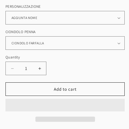
PERSONALIZZAZIONE
CIONDOLO PENNA
Quantity
Quantity
Decrease
Increase
quantity
quantity
for
for
PENNA
PENNA
Add to cart
PERSONALIZZATA
PERSONALIZZATA
RICARICABILE
RICARICABILE