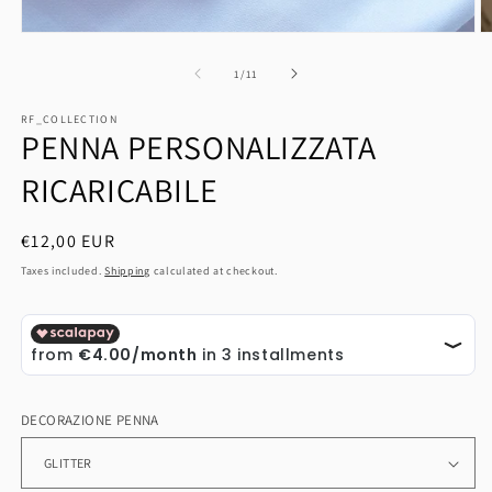
Open
O
media
m
1
2
of
1
/
11
in
in
modal
m
RF_COLLECTION
PENNA PERSONALIZZATA
RICARICABILE
Regular
€12,00 EUR
price
Taxes included.
Shipping
calculated at checkout.
DECORAZIONE PENNA