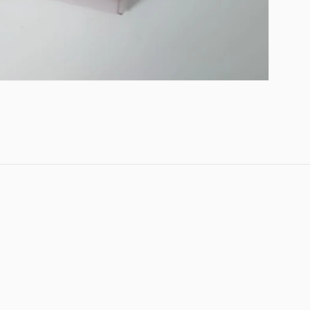
regalo, crea e personalizza i tuoi ordini . Regalati emozioni 