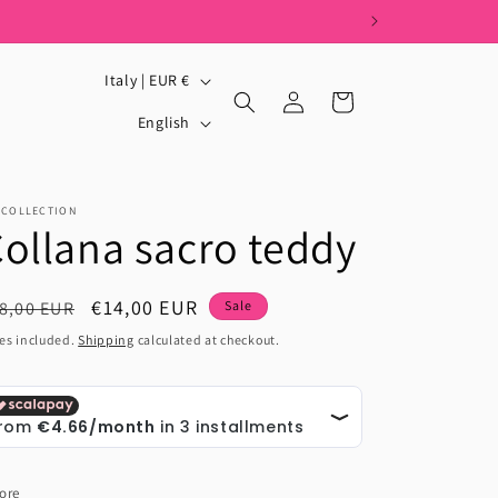
C
Italy | EUR €
Log
Cart
o
L
in
English
u
a
n
n
t
g
_COLLECTION
ollana sacro teddy
r
u
y
a
egular
Sale
€14,00 EUR
8,00 EUR
Sale
/
g
ice
price
es included.
Shipping
calculated at checkout.
r
e
e
g
i
o
ore