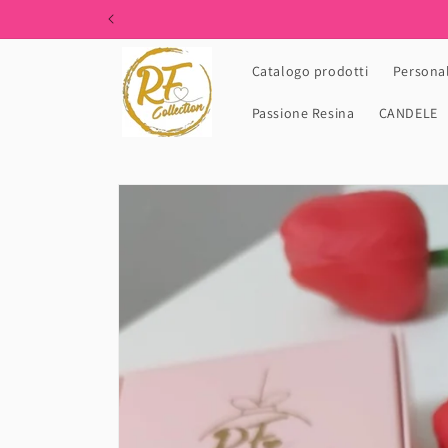
Skip to
content
Catalogo prodotti
Personal
Passione Resina
CANDELE
Skip to
product
information