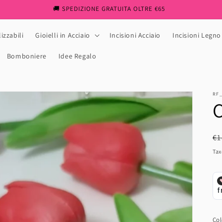
🚚 SPEDIZIONE GRATUITA OLTRE €65
izzabili
Gioielli in Acciaio
Incisioni Acciaio
Incisioni Legno
Bomboniere
Idee Regalo
RF
C
R
€1
pr
Tax
Col