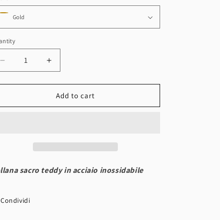
n
ntity
antity
Decrease
Increase
quantity
quantity
for
for
Collana
Collana
Add to cart
sacro
sacro
teddy
teddy
llana sacro teddy in acciaio inossidabile
Condividi