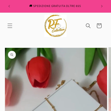
Skip to
" REN
🚚 SPEDIZIONE GRATUITA OLTRE €65
content
Cart
Skip to
product
information