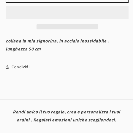
&quot;LA
&quot;LA
MIA
MIA
SIGNORINA&quot;
SIGNORINA&quot;
Gold
Gold
collana la mia signorina, in acciaio inossidabile .
lunghezza 50 cm
Condividi
Rendi unico il tuo regalo, crea e personalizza i tuoi
ordini . Regalati emozioni uniche scegliendoci.