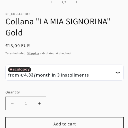
1
2
of
1
/
2
in
in
modal
m
RF_COLLECTION
Collana "LA MIA SIGNORINA"
Gold
Regular
€13,00 EUR
price
Taxes included.
Shipping
calculated at checkout.
Quantity
Quantity
Decrease
Increase
quantity
quantity
for
for
Collana
Collana
Add to cart