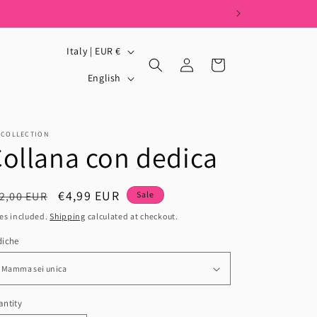
C
Italy | EUR €
Log
Cart
o
L
in
English
u
a
n
n
t
g
_COLLECTION
ollana con dedica
r
u
y
a
egular
Sale
€4,99 EUR
2,00 EUR
Sale
/
g
ice
price
es included.
Shipping
calculated at checkout.
r
e
e
diche
g
i
ntity
antity
o