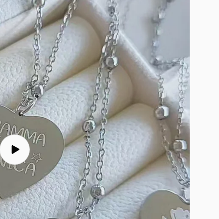
Play
video