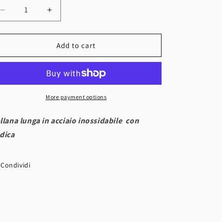
n
Decrease
Increase
quantity
quantity
for
for
Collana
Collana
Add to cart
con
con
dedica
dedica
More payment options
llana lunga in acciaio inossidabile con
dica
Condividi