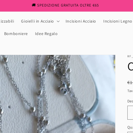
🚚 SPEDIZIONE GRATUITA OLTRE €65
izzabili
Gioielli in Acciaio
Incisioni Acciaio
Incisioni Legno
Bomboniere
Idee Regalo
RF
C
R
€1
pr
Tax
De
Qua
Qu