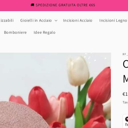
🚚 SPEDIZIONE GRATUITA OLTRE €65
izzabili
Gioielli in Acciaio
Incisioni Acciaio
Incisioni Legno
Bomboniere
Idee Regalo
RF
C
M
R
€
pr
Tax