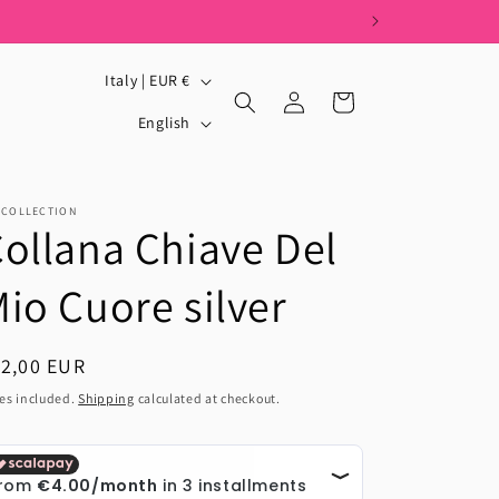
C
Italy | EUR €
Log
Cart
o
L
in
English
u
a
n
n
t
g
_COLLECTION
ollana Chiave Del
r
u
y
a
io Cuore silver
/
g
r
e
egular
12,00 EUR
e
ice
es included.
Shipping
calculated at checkout.
g
i
o