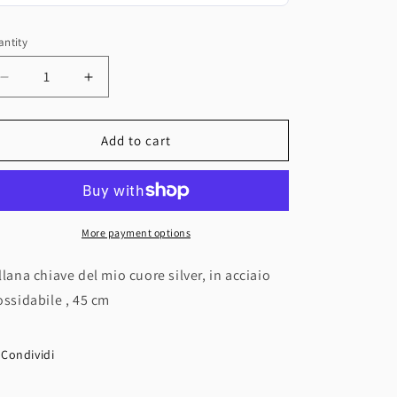
n
ntity
antity
Decrease
Increase
quantity
quantity
for
for
Collana
Collana
Add to cart
Chiave
Chiave
Del
Del
Mio
Mio
Cuore
Cuore
silver
silver
More payment options
llana chiave del mio cuore silver, in acciaio
ossidabile , 45 cm
Condividi