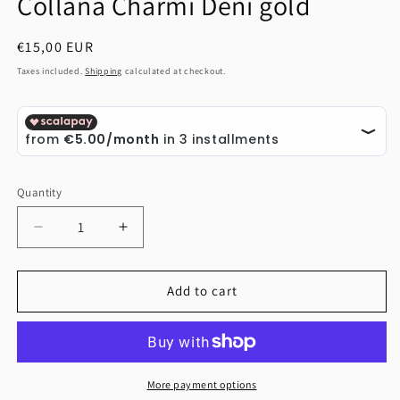
Collana Charmi Denì gold
modal
Regular
€15,00 EUR
price
Taxes included.
Shipping
calculated at checkout.
Quantity
Quantity
Decrease
Increase
quantity
quantity
for
for
Collana
Collana
Add to cart
Charmi
Charmi
Denì
Denì
gold
gold
More payment options