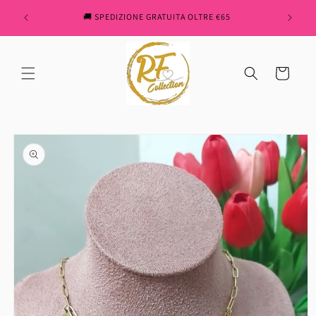
Skip to
" REN
🚚 SPEDIZIONE GRATUITA OLTRE €65
content
Cart
Skip to
product
information