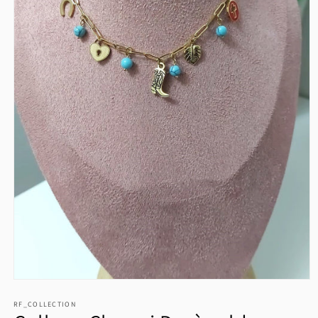
Open
media
1
RF_COLLECTION
in