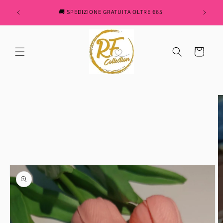
Skip to
" REN
🚚 SPEDIZIONE GRATUITA OLTRE €65
content
Cart
Skip to
product
information