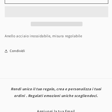
Victoria
Victoria
✨️
✨️
Anello acciaio inossidabile, misura regolabile
Condividi
Rendi unico il tuo regalo, crea e personalizza i tuoi
ordini . Regalati emozioni uniche scegliendoci.
Aggiungi la tua Email