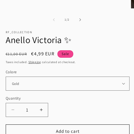
O
m
2
of
1
/
2
in
m
RF_COLLECTION
Anello Victoria ✨️
Regular
Sale
€4,99 EUR
€11,00 EUR
Sale
price
price
Taxes included.
Shipping
calculated at checkout.
Colore
Quantity
Quantity
Decrease
Increase
quantity
quantity
for
for
Anello
Anello
Add to cart