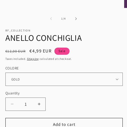
media
1
O
in
m
modal
2
of
1
/
4
in
m
RF_COLLECTION
ANELLO CONCHIGLIA
Regular
Sale
€4,99 EUR
€12,00 EUR
Sale
price
price
Taxes included.
Shipping
calculated at checkout.
COLORE
Quantity
Quantity
Decrease
Increase
quantity
quantity
for
for
ANELLO
ANELLO
Add to cart